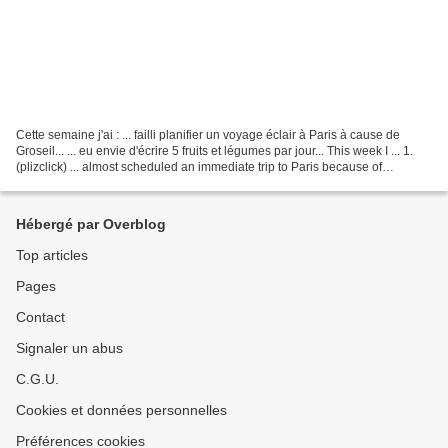
Cette semaine j'ai : ... failli planifier un voyage éclair à Paris à cause de
Groseil... ... eu envie d'écrire 5 fruits et légumes par jour... This week I ... 1.
(plizclick) ... almost scheduled an immediate trip to Paris because of
Groseil... 2. (plizclick)...
Hébergé par Overblog
Top articles
Pages
Contact
Signaler un abus
C.G.U.
Cookies et données personnelles
Préférences cookies