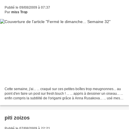
Publié le 09/08/2009 à 07:37
Par
miss Trop
Cette semaine, j'ai... ... craqué sur ces petites boîtes trop meugnonnes... au
point d'en faire un post sur fresh:touch ! ... ... appris à dessiner un oiseau... ...
enfin compris la subtilité de l'origami grâce à Anna Rusakova... ... usé mes
yeux sur...
piti zoizos
Publié le 07/08/2009 à 22:21