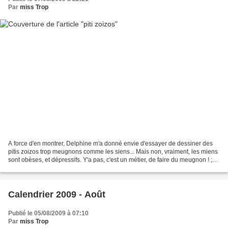
Par
miss Trop
A force d'en montrer, Delphine m'a donné envie d'essayer de dessiner des
pitis zoizos trop meugnons comme les siens... Mais non, vraiment, les miens
sont obèses, et dépressifs. Y'a pas, c'est un métier, de faire du meugnon ! ;) A
noter que je me suis...
Calendrier 2009 - Août
Publié le 05/08/2009 à 07:10
Par
miss Trop