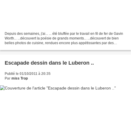
Depuis des semaines, j'ai... ... été bluffée par le travail en fil de fer de Gavin
Worth... ...découvert la poésie de grands moments... ...découvert de bien
belles photos de cuisine, rendues encore plus appétissantes par des
dessins intercalés... Bon...
Escapade dessin dans le Luberon ..
Publié le 01/10/2011 à 20:35
Par
miss Trop